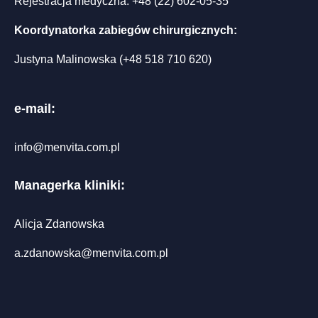
Rejestracja medyczna:
+48 (22) 602-05-35
Koordynatorka zabiegów chirurgicznych:
Justyna Malinowska (
+48 518 710 620
)
e-mail:
info@menvita.com.pl
Managerka kliniki:
Alicja Zdanowska
a.zdanowska@menvita.com.pl