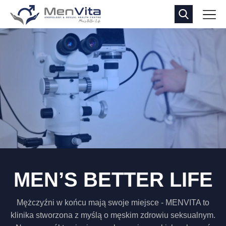
MEN’S BETTER LIFE
Mężczyźni w końcu mają swoje miejsce - MENVITA to
klinika stworzona z myślą o męskim zdrowiu seksualnym.