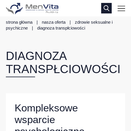
strona główna
|
nasza oferta
|
zdrowie seksualne i
psychiczne
|
diagnoza transpłciowości
DIAGNOZA
TRANSPŁCIOWOŚCI
Kompleksowe
wsparcie