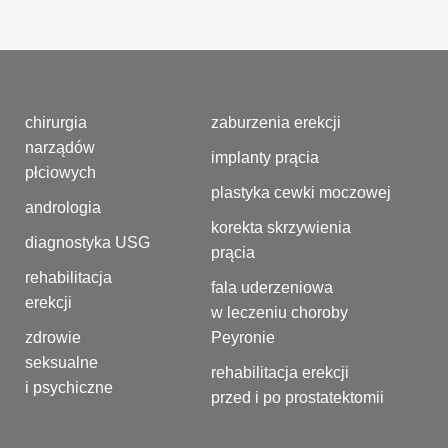
chirurgia
zaburzenia erekcji
narządów
implanty prącia
płciowych
plastyka cewki moczowej
andrologia
korekta skrzywienia
diagnostyka USG
prącia
rehabilitacja
fala uderzeniowa
erekcji
w leczeniu choroby
zdrowie
Peyronie
seksualne
rehabilitacja erekcji
i psychiczne
przed i po prostatektomii