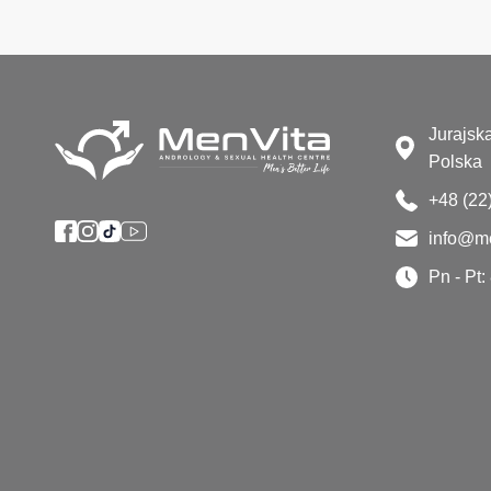
Jurajsk
Polska
+48 (22
info@me
Pn - Pt: