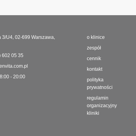
a 3/U4, 02-699 Warszawa,
o klinice
zespół
) 602 05 35
cennik
nvita.com.pl
kontakt
 8:00 - 20:00
polityka
prywatności
regulamin
organizacyjny
kliniki