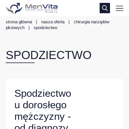
strona główna
|
nasza oferta
|
chirurgia narządów
płciowych
|
spodziectwo
SPODZIECTWO
Spodziectwo
u dorosłego
mężczyzny -
od diagnozy