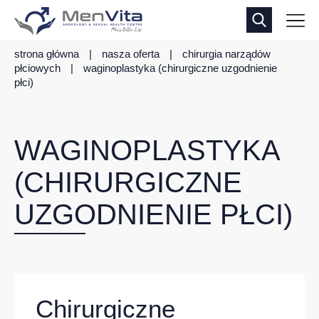
strona główna
|
nasza oferta
|
chirurgia narządów
płciowych
|
waginoplastyka (chirurgiczne uzgodnienie
płci)
WAGINOPLASTYKA
(CHIRURGICZNE
UZGODNIENIE PŁCI)
Chirurgiczne