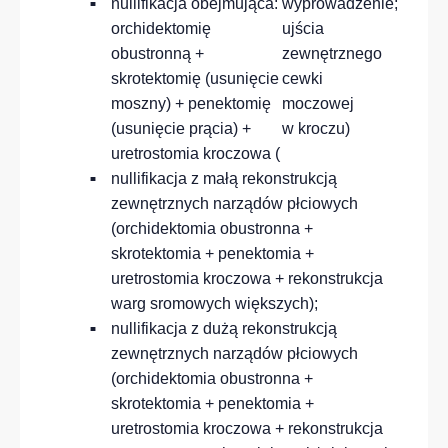
nullifikacja obejmująca:
wyprowadzenie
;
orchidektomię
ujścia
obustronną +
zewnętrznego
skrotektomię (usunięcie
cewki
moszny) + penektomię
moczowej
(usunięcie prącia) +
w kroczu)
uretrostomia kroczowa (
nullifikacja z małą rekonstrukcją
zewnętrznych narządów płciowych
(orchidektomia obustronna +
skrotektomia + penektomia +
uretrostomia kroczowa + rekonstrukcja
warg sromowych większych);
nullifikacja z dużą rekonstrukcją
zewnętrznych narządów płciowych
(orchidektomia obustronna +
skrotektomia + penektomia +
uretrostomia kroczowa + rekonstrukcja