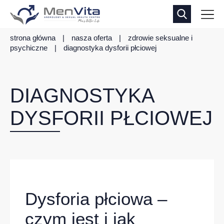
strona główna
|
nasza oferta
|
zdrowie seksualne i
psychiczne
|
diagnostyka dysforii płciowej
DIAGNOSTYKA
DYSFORII PŁCIOWEJ
Dysforia płciowa –
czym jest i jak