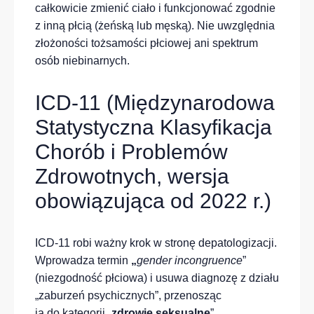
całkowicie zmienić ciało i funkcjonować zgodnie
z inną płcią (żeńską lub męską). Nie uwzględnia
złożoności tożsamości płciowej ani spektrum
osób niebinarnych.
ICD-11 (Międzynarodowa
Statystyczna Klasyfikacja
Chorób i Problemów
Zdrowotnych, wersja
obowiązująca od 2022 r.)
ICD-11 robi ważny krok w stronę depatologizacji.
Wprowadza termin
„
gender incongruence
”
(niezgodność płciowa) i usuwa diagnozę z działu
„zaburzeń psychicznych”, przenosząc
ją do kategorii „
zdrowie seksualne
”.