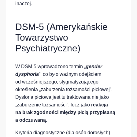
inaczej.
DSM-5 (Amerykańskie
Towarzystwo
Psychiatryczne)
W DSM-5 wprowadzono termin „
gender
dysphoria
”, co było ważnym odejściem
od wcześniejszego,
stygmatyzującego
określenia „zaburzenia tożsamości płciowej”.
Dysforia płciowa jest tu traktowana nie jako
„zaburzenie tożsamości”, lecz jako
reakcja
na brak zgodności między płcią przypisaną
a odczuwaną
.
Kryteria diagnostyczne (dla osób dorosłych)