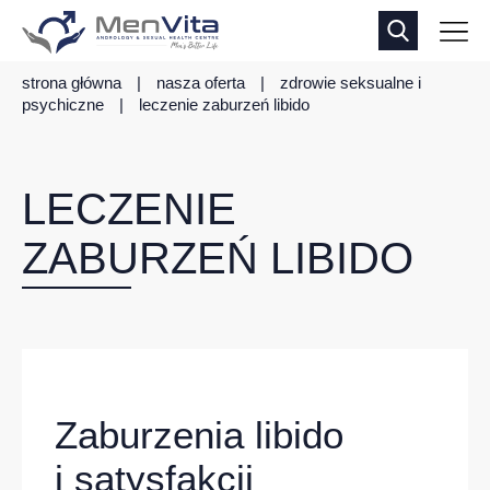
strona główna
|
nasza oferta
|
zdrowie seksualne i
psychiczne
|
leczenie zaburzeń libido
LECZENIE
ZABURZEŃ LIBIDO
Zaburzenia libido
i satysfakcji