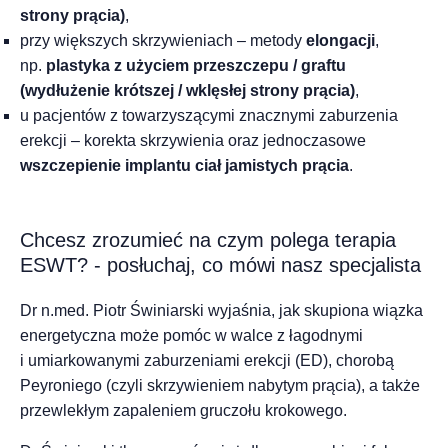
strony prącia)
,
przy większych skrzywieniach – metody
elongacji
,
np.
plastyka z użyciem przeszczepu / graftu
(wydłużenie krótszej / wklęsłej strony prącia)
,
u pacjentów z towarzyszącymi znacznymi zaburzenia
erekcji – korekta skrzywienia oraz jednoczasowe
wszczepienie implantu ciał jamistych prącia
.
Chcesz zrozumieć na czym polega terapia
ESWT? - posłuchaj, co mówi nasz specjalista
Dr n.med. Piotr Świniarski
wyjaśnia, jak skupiona wiązka
energetyczna może pomóc w walce z łagodnymi
i umiarkowanymi zaburzeniami erekcji (ED), chorobą
Peyroniego (czyli skrzywieniem nabytym prącia), a także
przewlekłym zapaleniem gruczołu krokowego.