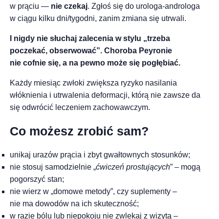
w prąciu —
nie czekaj
. Zgłoś się do urologa-androloga
w ciągu kilku dni/tygodni, zanim zmiana się utrwali.
I nigdy nie słuchaj zalecenia w stylu „trzeba
poczekać, obserwować”. Choroba Peyronie
nie cofnie się, a na pewno może się pogłębiać.
Każdy miesiąc zwłoki zwiększa ryzyko nasilania
włóknienia i utrwalenia deformacji, którą nie zawsze da
się odwrócić leczeniem zachowawczym.
Co możesz zrobić sam?
unikaj urazów prącia i zbyt gwałtownych stosunków;
nie stosuj samodzielnie „
ćwiczeń prostujących
” – mogą
pogorszyć stan;
nie wierz w „domowe metody”, czy suplementy –
nie ma dowodów na ich skuteczność;
w razie bólu lub niepokoju nie zwlekaj z wizytą –