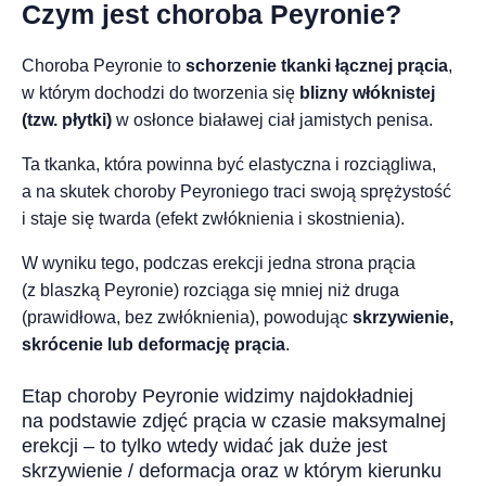
Czym jest choroba Peyronie?
Choroba Peyronie to
schorzenie tkanki łącznej prącia
,
w którym dochodzi do tworzenia się
blizny włóknistej
(tzw. płytki)
w osłonce białawej ciał jamistych penisa.
Ta tkanka, która powinna być elastyczna i rozciągliwa,
a na skutek choroby Peyroniego traci swoją sprężystość
i staje się twarda (efekt zwłóknienia i skostnienia).
W wyniku tego, podczas erekcji jedna strona prącia
(z blaszką Peyronie) rozciąga się mniej niż druga
(prawidłowa, bez zwłóknienia), powodując
skrzywienie,
skrócenie lub deformację prącia
.
Etap choroby Peyronie widzimy najdokładniej
na podstawie zdjęć prącia w czasie maksymalnej
erekcji – to tylko wtedy widać jak duże jest
skrzywienie / deformacja oraz w którym kierunku