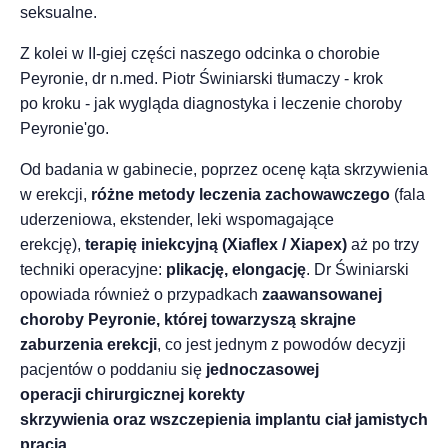
seksualne.
Z kolei w II-giej części naszego odcinka o chorobie
Peyronie,
dr n.med. Piotr Świniarski
tłumaczy - krok
po kroku - jak wygląda diagnostyka i leczenie choroby
Peyronie'go.
Od badania w gabinecie, poprzez ocenę kąta skrzywienia
w erekcji,
różne metody leczenia zachowawczego
(fala
uderzeniowa, ekstender, leki wspomagające
erekcję),
terapię iniekcyjną (Xiaflex / Xiapex)
aż po trzy
techniki operacyjne:
plikację, elongację
. Dr Świniarski
opowiada również o przypadkach
zaawansowanej
choroby Peyronie, której towarzyszą skrajne
zaburzenia erekcji
, co jest jednym z powodów decyzji
pacjentów o poddaniu się
jednoczasowej
operacji
chirurgicznej korekty
skrzywienia
oraz wszczepienia
implantu ciał jamistych
prącia
.