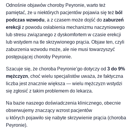
Odnośnie objawów choroby Peyronie, warto też
pamiętać, że u niektórych pacjentów pojawia się też
ból
podczas wzwodu
, a z czasem może dojść do
zaburzeń
erekcji
z powodu osłabienia mechanizmu naczyniowego
lub stresu związanego z dyskomfortem w czasie erekcji
lub wstydem na tle skrzywionego prącia. Objaw ten, czyli
zaburzenia wzwodu może, ale nie musi towarzyszyć
postępującej choroby Peyronie.
Szacuje się, że choroba Peyronie’go dotyczy od
3 do 9%
mężczyzn
, choć wielu specjalistów uważa, że faktyczna
liczba jest znacznie większa — wielu mężczyzn wstydzi
się zgłosić z takim problemem do lekarza.
Na bazie naszego doświadczenia klinicznego, obecnie
obserwujemy znaczący wzrost pacjentów
u których pojawiło się nabyte skrzywienie prącia (choroba
Peyronie).