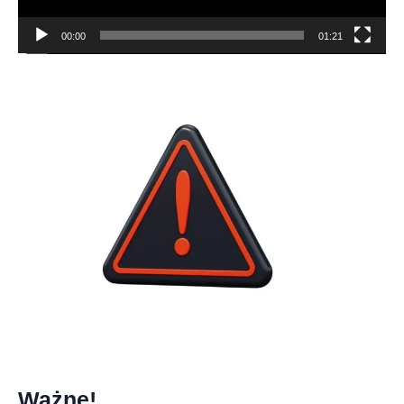
00:00
01:21
Ważne!