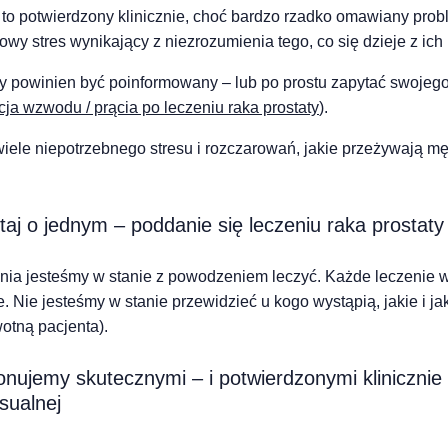
 to potwierdzony klinicznie, choć bardzo rzadko omawiany prob
owy stres wynikający z niezrozumienia tego, co się dzieje z ic
ty powinien być poinformowany – lub po prostu zapytać swojeg
cja wzwodu / prącia po leczeniu raka prostaty
).
le niepotrzebnego stresu i rozczarowań, jakie przeżywają mężc
aj o jednym – poddanie się leczeniu raka prostaty
ania jesteśmy w stanie z powodzeniem leczyć. Każde leczenie 
 Nie jesteśmy w stanie przewidzieć u kogo wystąpią, jakie i j
otną pacjenta).
ponujemy skutecznymi – i potwierdzonymi klinicznie
sualnej