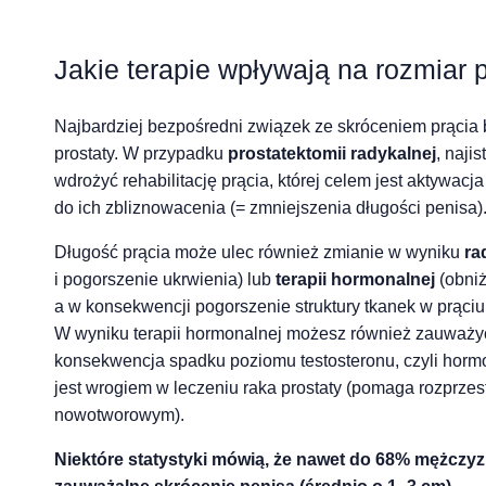
Jakie terapie wpływają na rozmiar 
Najbardziej bezpośredni związek ze skróceniem prącia 
prostaty. W przypadku
prostatektomii radykalnej
, naji
wdrożyć rehabilitację prącia, której celem jest aktywacj
do ich zbliznowacenia (= zmniejszenia długości penisa)
Długość prącia może ulec również zmianie w wyniku
ra
i pogorszenie ukrwienia) lub
terapii hormonalnej
(obniż
a w konsekwencji pogorszenie struktury tkanek w prąciu 
W wyniku terapii hormonalnej możesz również zauważyć 
konsekwencja spadku poziomu testosteronu, czyli horm
jest wrogiem w leczeniu raka prostaty (pomaga rozprze
nowotworowym).
Niektóre statystyki mówią, że nawet do 68% mężczyz