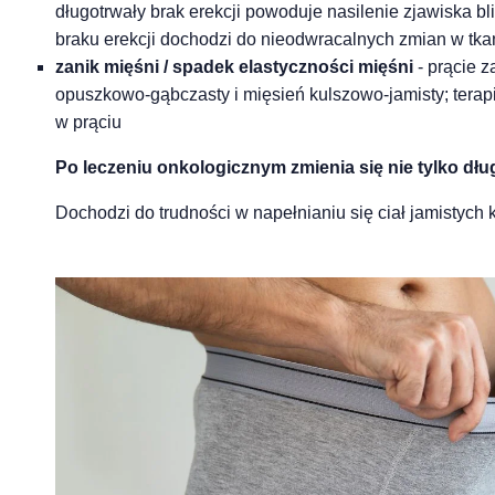
długotrwały brak erekcji powoduje nasilenie zjawiska b
braku erekcji dochodzi do nieodwracalnych zmian w tkan
zanik mięśni / spadek elastyczności mięśni
- prącie 
opuszkowo-gąbczasty i mięsień kulszowo-jamisty; terap
w prąciu
Po leczeniu onkologicznym zmienia się nie tylko dłu
Dochodzi do trudności w napełnianiu się ciał jamistych k