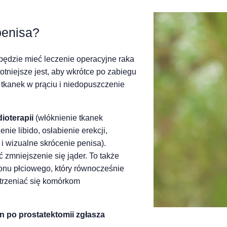
penisa?
będzie mieć leczenie operacyjne raka
stotniejsze jest, aby wkrótce po zabiegu
a tkanek w prąciu i niedopuszczenie
.
dioterapii
(włóknienie tkanek
enie libido, osłabienie erekcji,
i wizualne skrócenie penisa).
zmniejszenie się jąder. To także
onu płciowego, który równocześnie
strzeniać się komórkom
n po prostatektomii zgłasza