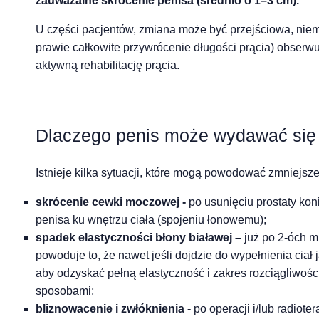
zauważalne skrócenie penisa (średnio o 1–3 cm).
U części pacjentów, zmiana może być przejściowa, niemni
prawie całkowite przywrócenie długości prącia) obserwuj
aktywną
rehabilitację prącia
.
Dlaczego penis może wydawać się k
Istnieje kilka sytuacji, które mogą powodować zmniejsze
skrócenie cewki moczowej -
po usunięciu prostaty ko
penisa ku wnętrzu ciała (spojeniu łonowemu);
spadek elastyczności błony białawej –
już po 2-óch mi
powoduje to, że nawet jeśli dojdzie do wypełnienia ciał 
aby odzyskać pełną elastyczność i zakres rozciągliwoś
sposobami;
bliznowacenie i zwłóknienia -
po operacji i/lub radiote