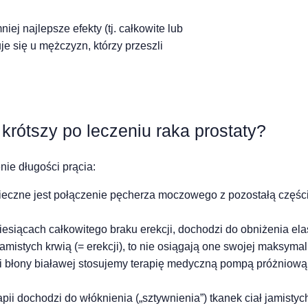
ej najlepsze efekty (tj. całkowite lub
e się u mężczyzn, którzy przeszli
rótszy po leczeniu raka prostaty?
nie długości prącia:
nieczne jest połączenie pęcherza moczowego z pozostałą częś
esiącach całkowitego braku erekcji, dochodzi do obniżenia elas
jamistych krwią (= erekcji), to nie osiągają one swojej maksymal
ci błony białawej stosujemy terapię medyczną pompą próżniową 
rapii dochodzi do włóknienia („sztywnienia”) tkanek ciał jamisty