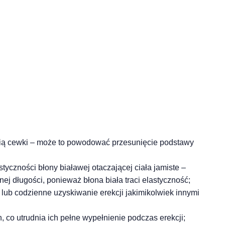
cią cewki – może to powodować przesunięcie podstawy
tyczności błony białawej otaczającej ciała jamiste –
nej długości, ponieważ błona biała traci elastyczność;
lub codzienne uzyskiwanie erekcji jakimikolwiek innymi
ch, co utrudnia ich pełne wypełnienie podczas erekcji;