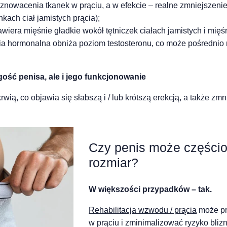
liznowacenia tkanek w prąciu, a w efekcie – realne zmniejszeni
kach ciał jamistych prącia);
zawiera mięśnie gładkie wokół tętniczek ciałach jamistych i mię
ia hormonalna obniża poziom testosteronu, co może pośrednio 
gość penisa, ale i jego funkcjonowanie
rwią, co objawia się słabszą i / lub krótszą erekcją, a także zm
Czy penis może częścio
rozmiar?
W większości przypadków – tak.
Rehabilitacja wzwodu / prącia
może prz
w prąciu i zminimalizować ryzyko bliz