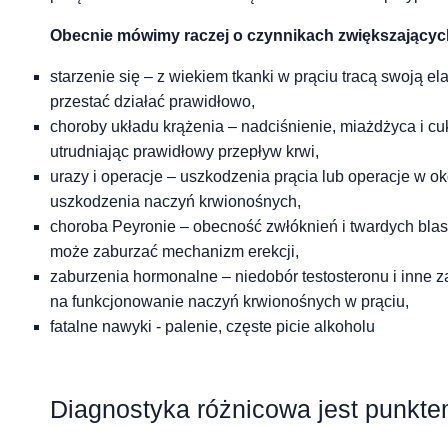
Obecnie mówimy raczej o czynnikach zwiększających r
starzenie się – z wiekiem tkanki w prąciu tracą swoją 
przestać działać prawidłowo,
choroby układu krążenia – nadciśnienie, miażdżyca i 
utrudniając prawidłowy przepływ krwi,
urazy i operacje – uszkodzenia prącia lub operacje w o
uszkodzenia naczyń krwionośnych,
choroba Peyronie – obecność zwłóknień i twardych blasz
może zaburzać mechanizm erekcji,
zaburzenia hormonalne – niedobór testosteronu i inne
na funkcjonowanie naczyń krwionośnych w prąciu,
fatalne nawyki - palenie, częste picie alkoholu
Diagnostyka różnicowa jest punktem