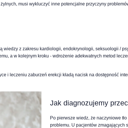
 żylnych, musi wykluczyć inne potencjalne przyczyny problemów
iedzy z zakresu kardiologii, endokrynologii, seksuologii / psych
blemu, a w kolejnym kroku - wdrożenie adekwatnych metod lecze
styce i leczeniu zaburzeń erekcji kładą nacisk na dostępność in
Jak diagnozujemy przeci
Po pierwsze wiedz, że naczyniowe tło 
problemu. U pacjentów zmagających si