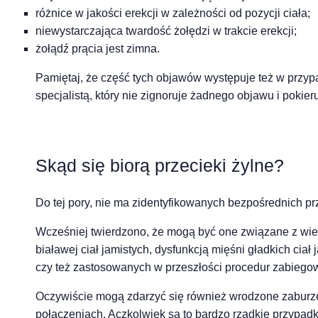
różnice w jakości erekcji w zależności od pozycji ciała;
niewystarczająca twardość żołędzi w trakcie erekcji;
żołądź prącia jest zimna.
Pamiętaj, że część tych objawów występuje też w przy
specjalistą, który nie zignoruje żadnego objawu i pokie
Skąd się biorą przecieki żylne?
Do tej pory, nie ma zidentyfikowanych bezpośrednich pr
Wcześniej twierdzono, że mogą być one związane z wi
białawej ciał jamistych, dysfunkcją mięśni gładkich ciał
czy też zastosowanych w przeszłości procedur zabiego
Oczywiście mogą zdarzyć się również wrodzone zaburze
połączeniach. Aczkolwiek są to bardzo rzadkie przypadk