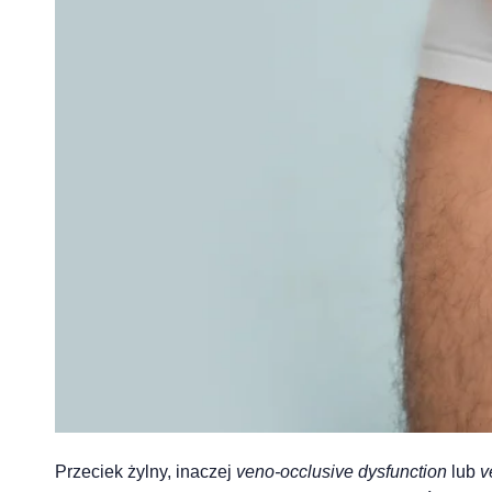
Przeciek żylny, inaczej
veno-occlusive dysfunction
lub
v