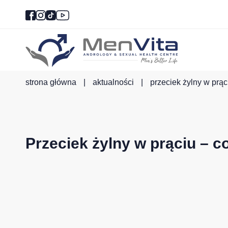
strona główna
|
aktualności
|
przeciek żylny w prąci
Przeciek żylny w prąciu – co