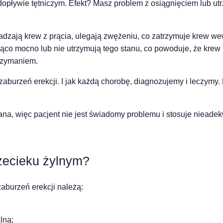
dopływie tętniczym.
Efekt? Masz problem z osiągnięciem lub utr
adzają krew z prącia, ulegają zwężeniu, co zatrzymuje krew wewn
jąco mocno lub nie utrzymują tego stanu, co powoduje, że krew 
trzymaniem.
aburzeń erekcji. I jak każdą chorobę, diagnozujemy i leczymy.
ana, więc pacjent nie jest świadomy problemu i stosuje nieadek
zecieku żylnym?
aburzeń erekcji należą:
lną;