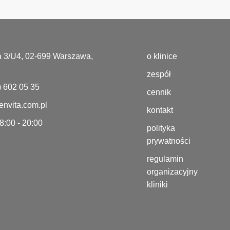
a 3/U4, 02-699 Warszawa,
o klinice
zespół
) 602 05 35
cennik
nvita.com.pl
kontakt
 8:00 - 20:00
polityka
prywatności
regulamin
organizacyjny
kliniki