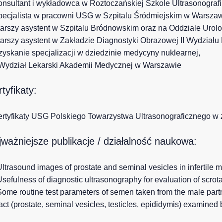
onsultant i wykładowca w Roztoczańskiej Szkole Ultrasonografii
pecjalista w pracowni USG w Szpitalu Śródmiejskim w Warszaw
tarszy asystent w Szpitalu Bródnowskim oraz na Oddziale Urol
tarszy asystent w Zakładzie Diagnostyki Obrazowej II Wydział
zyskanie specjalizacji w dziedzinie medycyny nuklearnej,
 Wydział Lekarski Akademii Medycznej w Warszawie
tyfikaty:
ertyfikaty USG Polskiego Towarzystwa Ultrasonograficznego w
jważniejsze publikacje / działalność naukowa:
Ultrasound images of prostate and seminal vesicles in infertile m
Usefulness of diagnostic ultrasonography for evaluation of scrota
Some routine test parameters of semen taken from the male partner
ract (prostate, seminal vesicles, testicles, epididymis) examined