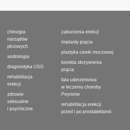
chirurgia
zaburzenia erekcji
narządów
implanty prącia
płciowych
plastyka cewki moczowej
andrologia
korekta skrzywienia
diagnostyka USG
prącia
rehabilitacja
fala uderzeniowa
erekcji
w leczeniu choroby
zdrowie
Peyronie
seksualne
rehabilitacja erekcji
i psychiczne
przed i po prostatektomii