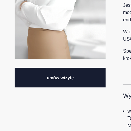
Jes
moc
end
W c
USG
Spe
kro
umów wizytę
Wy
w
T
M