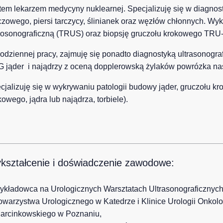
tem lekarzem medycyny nuklearnej. Specjalizuję się w diagnosty
zowego, piersi tarczycy, ślinianek oraz węzłów chłonnych. W
osonograficzną (TRUS) oraz biopsję gruczołu krokowego TRU
odziennej pracy, zajmuję się ponadto diagnostyką ultrasonogra
 jąder i najądrzy z oceną dopplerowską żylaków powrózka na
cjalizuję się w wykrywaniu patologii budowy jąder, gruczołu 
kowego, jądra lub najądrza, torbiele).
kształcenie i doświadczenie zawodowe:
ykładowca na Urologicznych Warsztatach Ultrasonograficznyc
owarzystwa Urologicznego w Katedrze i Klinice Urologii Onkol
arcinkowskiego w Poznaniu,