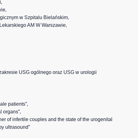
,
ie,
ogicznym w Szpitalu Bielańskim,
u Lekarskiego AM W Warszawie,
 zakresie USG ogólnego oraz USG w urologii
ale patients”,
l organs”,
 of infertile couples and the state of the urogenital
 by ultrasound”