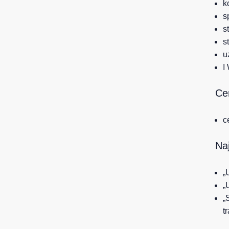
k
s
s
s
u
I
Cer
c
Na
„
„
„
t