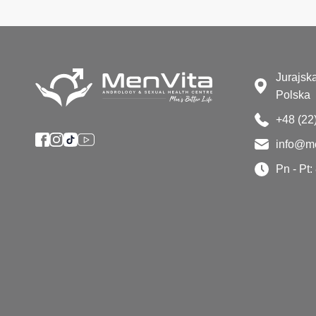
Jurajsk
Polska
+48 (22
info@me
Pn - Pt: