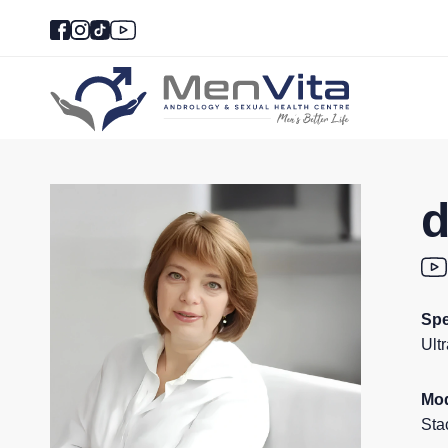
d
Spe
Ult
Mod
Sta