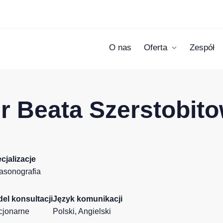
O nas
Oferta
Zespół
r Beata Szerstobit
cjalizacje
rasonografia
el konsultacji
Język komunikacji
cjonarne
Polski, Angielski