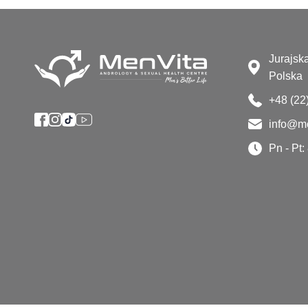
Jurajsk
Polska
+48 (22
info@me
Pn - Pt: