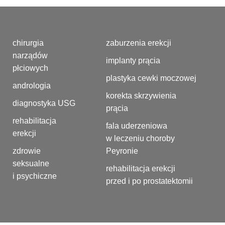
chirurgia
zaburzenia erekcji
narządów
implanty prącia
płciowych
plastyka cewki moczowej
andrologia
korekta skrzywienia
diagnostyka USG
prącia
rehabilitacja
fala uderzeniowa
erekcji
w leczeniu choroby
zdrowie
Peyronie
seksualne
rehabilitacja erekcji
i psychiczne
przed i po prostatektomii