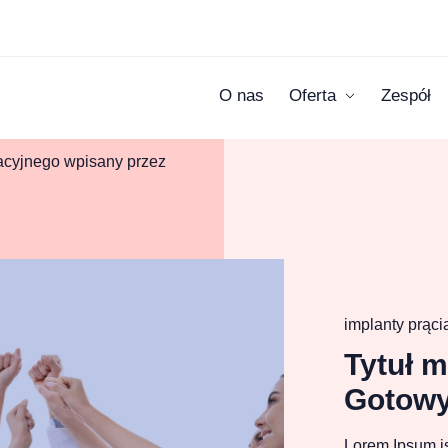
O nas
Oferta
Zespół
kacyjnego wpisany przez
implanty prąci
Tytuł 
Gotow
Lorem Ipsum is