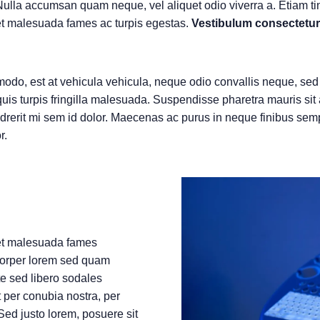
 Nulla accumsan quam neque, vel aliquet odio viverra a. Etiam ti
 et malesuada fames ac turpis egestas.
Vestibulum consectetur b
commodo, est at vehicula vehicula, neque odio convallis neque, se
quis turpis fringilla malesuada. Suspendisse pharetra mauris si
rerit mi sem id dolor. Maecenas ac purus in neque finibus sempe
r.
 et malesuada fames
corper lorem sed quam
te sed libero sodales
t per conubia nostra, per
 Sed justo lorem, posuere sit