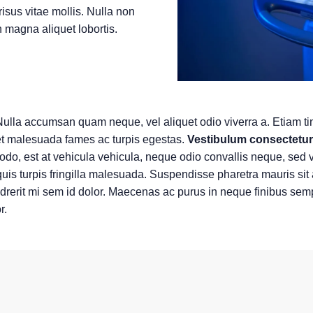
 risus vitae mollis. Nulla non
 magna aliquet lobortis.
 Nulla accumsan quam neque, vel aliquet odio viverra a. Etiam ti
 et malesuada fames ac turpis egestas.
Vestibulum consectetur b
ommodo, est at vehicula vehicula, neque odio convallis neque, sed
quis turpis fringilla malesuada. Suspendisse pharetra mauris si
rerit mi sem id dolor. Maecenas ac purus in neque finibus sempe
r.