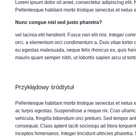
Lorem ipsum dolor sit amet, consectetur adipiscing elit.
Pellentesque habitant morbi tristique senectus et netus
Nunc congue nisl sed justo pharetra?
vel lacinia elit hendrerit. Fusce non elit nisi. Integer 
orci, a elementum orci condimentum a. Duis vitae tortor 
eu egestas malesuada, neque felis rhoncus ex, quis hend
mauris quam semper nibh, ut lobortis sapien arcu ut torto
Przykłądowy śródtytuł
Pellentesque habitant morbi tristique senectus et netus
ac turpis egestas. Suspendisse a neque mi. Cras ullam
vehicula, fringilla bibendum orci pretium. Sed tempor an
consequat. Class aptent taciti sociosqu ad litora torquen
inceptos himenaeos. Integer tincidunt ultricies pharetra.