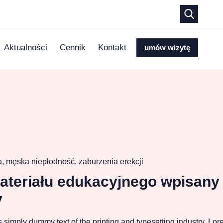
Aktualności
Cennik
Kontakt
umów wizytę
a
,
męska niepłodność
,
zaburzenia erekcji
materiału edukacyjnego wpisany 
y
 simply dummy text of the printing and typesetting industry. Lo