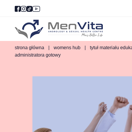
strona główna
|
womens hub
|
tytuł materiału edu
administratora gotowy