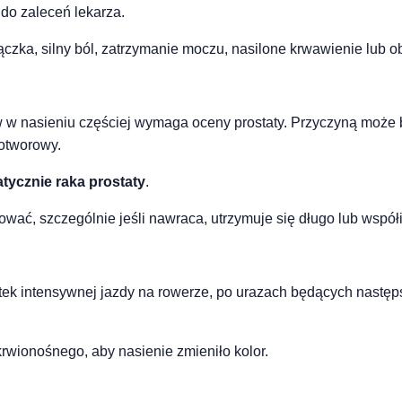
 do zaleceń lekarza.
rączka, silny ból, zatrzymanie moczu, nasilone krwawienie lub 
w nasieniu częściej wymaga oceny prostaty. Przyczyną może być
wotworowy.
tycznie raka prostaty
.
ować, szczególnie jeśli nawraca, utrzymuje się długo lub wspó
utek intensywnej jazdy na rowerze, po urazach będących nastę
wionośnego, aby nasienie zmieniło kolor.