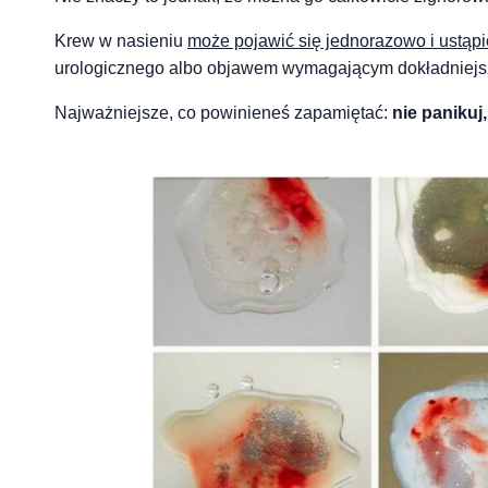
Krew w nasieniu
może pojawić się jednorazowo i ustąpi
urologicznego albo objawem wymagającym dokładniejsz
Najważniejsze, co powinieneś zapamiętać:
nie panikuj