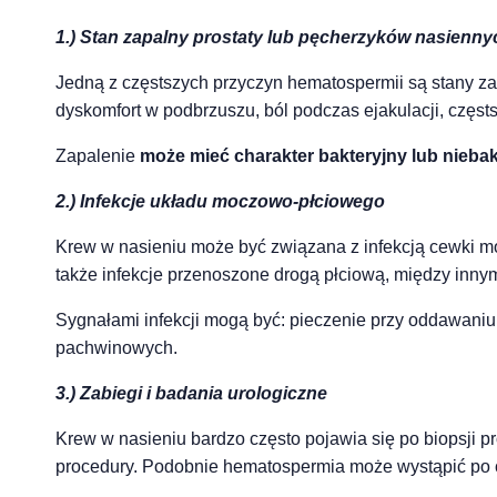
1.) Stan zapalny prostaty lub pęcherzyków nasienny
Jedną z częstszych przyczyn hematospermii są stany za
dyskomfort w podbrzuszu, ból podczas ejakulacji, czę
Zapalenie
może mieć charakter bakteryjny lub niebak
2.) Infekcje układu moczowo-płciowego
Krew w nasieniu może być związana z infekcją cewki m
także infekcje przenoszone drogą płciową, między inny
Sygnałami infekcji mogą być: pieczenie przy oddawaniu
pachwinowych.
3.) Zabiegi i badania urologiczne
Krew w nasieniu bardzo często pojawia się po biopsji p
procedury. Podobnie hematospermia może wystąpić po c