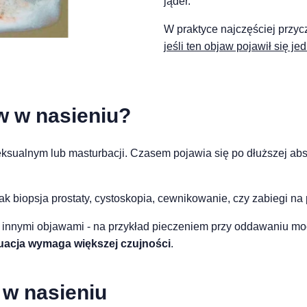
jąder.
W praktyce najczęściej przy
jeśli ten objaw pojawił się j
w w nasieniu?
eksualnym lub masturbacji. Czasem pojawia się po dłuższej abs
k biopsja prostaty, cystoskopia, cewnikowanie, czy zabiegi na 
innymi objawami - na przykład pieczeniem przy oddawaniu mocz
uacja wymaga większej czujności
.
 w nasieniu