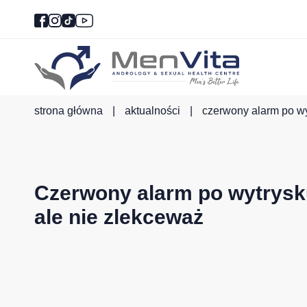
strona główna
|
aktualności
|
czerwony alarm po wy
Czerwony alarm po wytrysku
ale nie zlekceważ