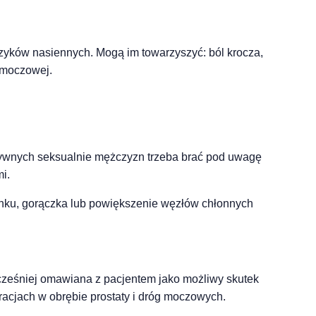
rzyków nasiennych. Mogą im towarzyszyć: ból krocza,
 moczowej.
ktywnych seksualnie mężczyzn trzeba brać pod uwagę
i.
unku, gorączka lub powiększenie węzłów chłonnych
wcześniej omawiana z pacjentem jako możliwy skutek
cjach w obrębie prostaty i dróg moczowych.