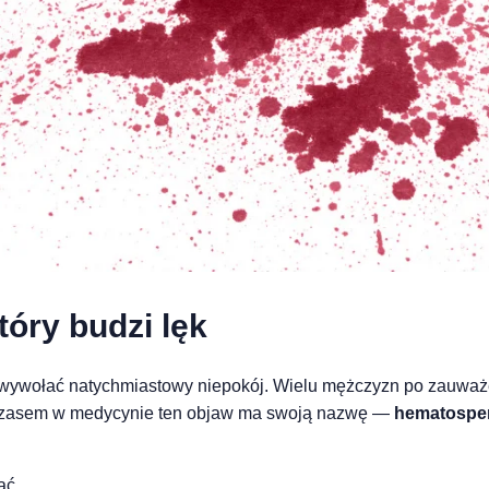
óry budzi lęk
fią wywołać natychmiastowy niepokój. Wielu mężczyzn po zauw
ymczasem w medycynie ten objaw ma swoją nazwę —
hematospe
ać.