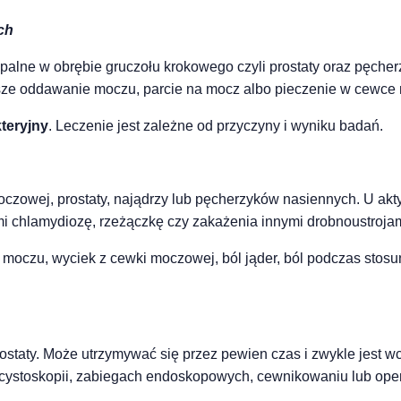
ch
palne w obrębie gruczołu krokowego czyli prostaty oraz pęche
stsze oddawanie moczu, parcie na mocz albo pieczenie w cewce
teryjny
. Leczenie jest zależne od przyczyny i wyniku badań.
oczowej, prostaty, najądrzy lub pęcherzyków nasiennych. U a
mi chlamydiozę, rzeżączkę czy zakażenia innymi drobnoustrojam
 moczu, wyciek z cewki moczowej, ból jąder, ból podczas stos
rostaty. Może utrzymywać się przez pewien czas i zwykle jest 
ystoskopii, zabiegach endoskopowych, cewnikowaniu lub opera