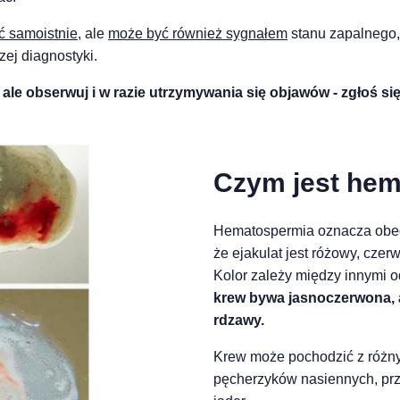
ć samoistnie
, ale
może być również sygnałem
stanu zapalnego, 
ej diagnostyki.
, ale obserwuj i w razie utrzymywania się objawów - zgłoś s
Czym jest he
Hematospermia oznacza obec
że ejakulat jest różowy, czer
Kolor zależy między innymi od
krew bywa jasnoczerwona, 
rdzawy.
Krew może pochodzić z różny
pęcherzyków nasiennych, pr