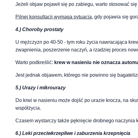
Jeżeli objaw pojawił się po zabiegu, warto stosować się
Pilnej konsultacji wymaga sytuacja
, gdy pojawia się go
4.) Choroby prostaty
U mężczyzn po 40-50 - tym roku życia nawracająca krew 
zwapnienia, poszerzenie naczyń, a rzadziej proces no
Warto podkreślić:
krew w nasieniu nie oznacza automa
Jest jednak objawem, którego nie powinno się bagateliz
5.) Urazy i mikrourazy
Do krwi w nasieniu może dojść po urazie krocza, na sk
współżycia.
Czasem wystarczy także pęknięcie drobnego naczynia kr
6.) Leki przeciwkrzepliwe i zaburzenia krzepnięcia