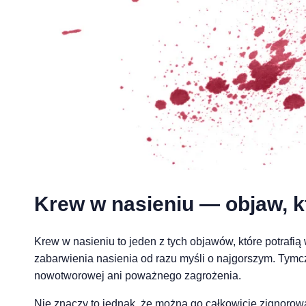
Krew w nasieniu — objaw, kt
Krew w nasieniu to jeden z tych objawów, które potra
zabarwienia nasienia od razu myśli o najgorszym. T
nowotworowej ani poważnego zagrożenia.
Nie znaczy to jednak, że można go całkowicie zignorow