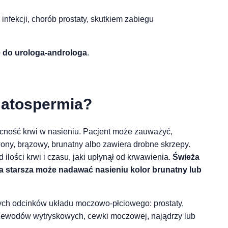
infekcji, chorób prostaty, skutkiem zabiegu
ię do urologa-androloga
.
matospermia?
ność krwi w nasieniu. Pacjent może zauważyć,
wony, brązowy, brunatny albo zawiera drobne skrzepy.
 ilości krwi i czasu, jaki upłynął od krwawienia.
Świeża
a starsza może nadawać nasieniu kolor brunatny lub
ch odcinków układu moczowo-płciowego: prostaty,
zewodów wytryskowych, cewki moczowej, najądrzy lub